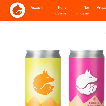
Accueil
Notre
Nos
Pres
histoire
athlètes
L