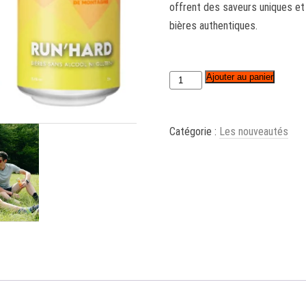
offrent des saveurs uniques et 
bières authentiques.
Ajouter au panier
quantité
de
RUN'HARD
Catégorie :
Les nouveautés
Pack
Mix
Canettes
12x33cl
-
PORT
INCLUS