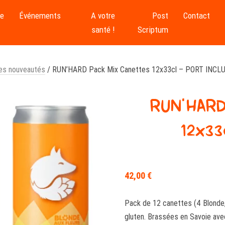
se
Événements
A votre
Post
Contact
santé !
Scriptum
es nouveautés
/ RUN’HARD Pack Mix Canettes 12x33cl – PORT INCL
RUN’HARD
12x33
42,00
€
Pack de 12 canettes (4 Blonde, 
gluten. Brassées en Savoie avec