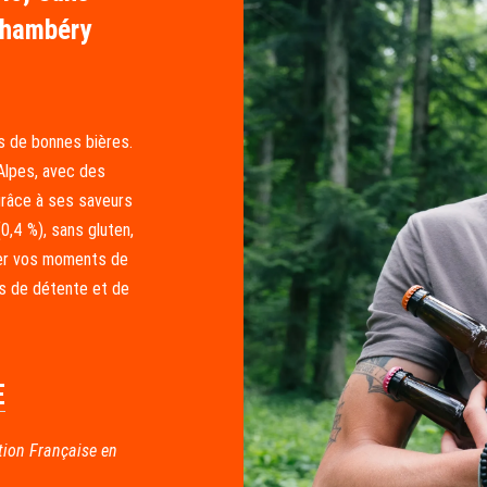
Chambéry
s de bonnes bières.
Alpes, avec des
e grâce à ses saveurs
0,4 %), sans gluten,
ner vos moments de
ts de détente et de
E
tion Française en