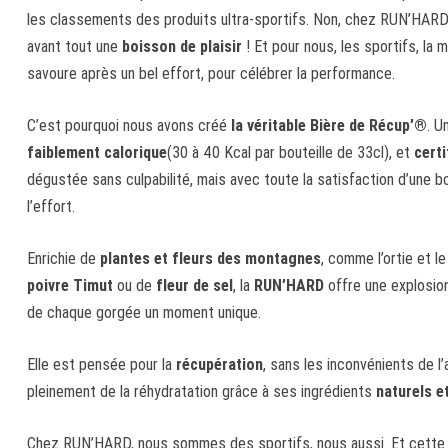
les classements des produits ultra-sportifs. Non, chez RUN’HARD,
avant tout une
boisson de plaisir
! Et pour nous, les sportifs, la m
savoure après un bel effort, pour célébrer la performance.
C’est pourquoi nous avons créé
la véritable Bière de Récup’®
. U
faiblement calorique
(30 à 40 Kcal par bouteille de 33cl), et
certi
dégustée sans culpabilité, mais avec toute la satisfaction d’une 
l’effort.
Enrichie de
plantes et fleurs des montagnes
, comme l’ortie et l
poivre Timut
ou de
fleur de sel
, la
RUN’HARD
offre une explosion
de chaque gorgée un moment unique.
Elle est pensée pour la
récupération
, sans les inconvénients de l’
pleinement de la réhydratation grâce à ses ingrédients
naturels e
Chez RUN’HARD, nous sommes des sportifs, nous aussi. Et cette 