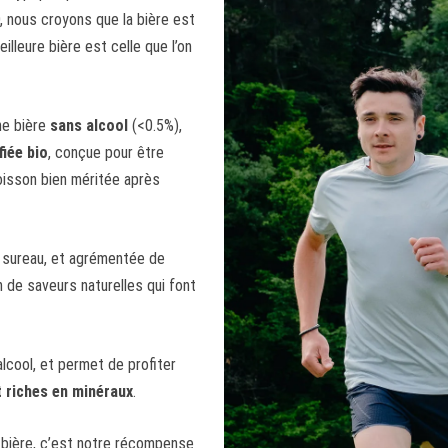
 nous croyons que la bière est
eilleure bière est celle que l’on
ne bière
sans alcool
(<0.5%),
fiée bio
, conçue pour être
boisson bien méritée après
e sureau, et agrémentée de
 de saveurs naturelles qui font
alcool, et permet de profiter
t riches en minéraux
.
bière, c’est notre récompense