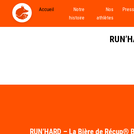
Accueil
Notre
Nos
Pres
histoire
athlètes
RUN’HA
RUN’HARD – La Bière de Récup® B