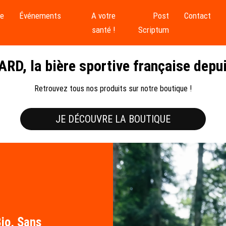
se
Événements
A votre
Post
Contact
santé !
Scriptum
RD, la bière sportive française depu
Retrouvez tous nos produits sur notre boutique !
JE DÉCOUVRE LA BOUTIQUE
io, Sans