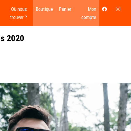
Où nous
Boutique
Panier
Mon
trouver ?
compte
is 2020