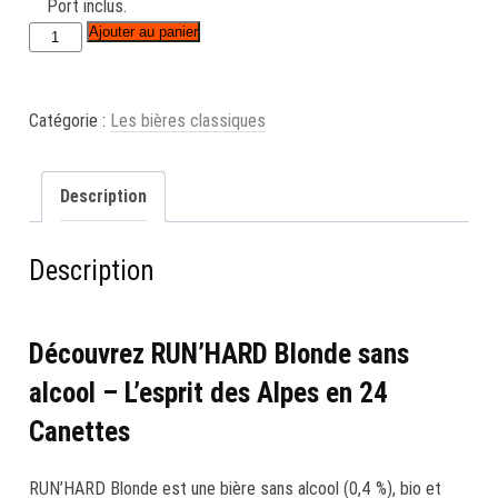
Port inclus.
Ajouter au panier
quantité
de
RUN'HARD
Catégorie :
Les bières classiques
Blonde
Canettes
24x33cl
Description
-
PORT
Description
INCLUS
Découvrez RUN’HARD Blonde sans
alcool – L’esprit des Alpes en 24
Canettes
RUN’HARD Blonde est une bière sans alcool (0,4 %), bio et