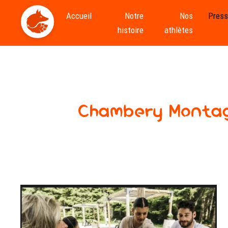
Accueil
Notre
Nos
Pres
histoire
athlètes
Chambéry Montagn