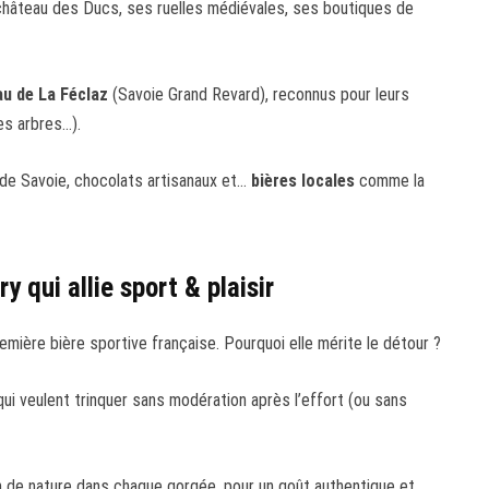
 château des Ducs, ses ruelles médiévales, ses boutiques de
au de La Féclaz
(Savoie Grand Revard), reconnus pour leurs
es arbres…).
de Savoie, chocolats artisanaux et…
bières locales
comme la
 qui allie sport & plaisir
première bière sportive française. Pourquoi elle mérite le détour ?
qui veulent trinquer sans modération après l’effort (ou sans
n de nature dans chaque gorgée, pour un goût authentique et